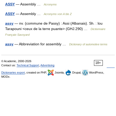
ASSY
— Assembly …
Acronyms
ASSY
— Assembly …
Acronyms von A bis Z
assy
— nv. (commune de Passy) : Assi (Albanais). Sh. : lou
Tarapouni <ceux de la terre puante> (GHJ.290) …
Dictionnaire
Français-Savoyard
assy
— Abbreviation for assembly …
Dictionary of automotive terms
© Academic, 2000-2026
18+
Contact us:
Technical Support
,
Advertising
Dictionaries export
, created on PHP,
Joomla,
Drupal,
WordPress,
MODx.