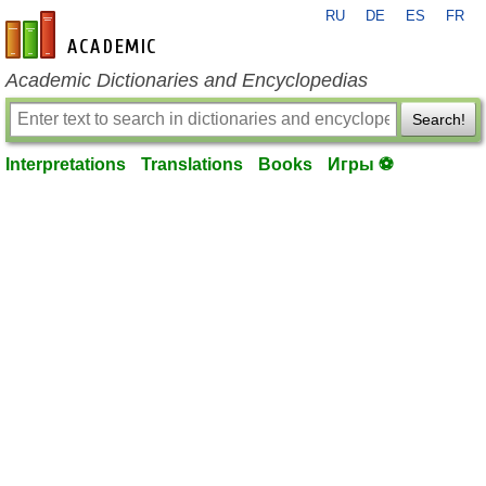
RU
DE
ES
FR
en-academic.com
Academic Dictionaries and Encyclopedias
Search!
Interpretations
Translations
Books
Игры ⚽