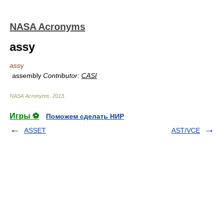
NASA Acronyms
assy
assy
assembly
Contributor:
CASI
NASA Acronyms
.
2013
.
Игры ⚽
Поможем сделать НИР
ASSET
AST/VCE