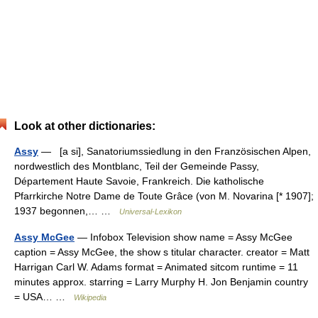
Look at other dictionaries:
Assy
— [a si], Sanatoriumssiedlung in den Französischen Alpen,
nordwestlich des Montblanc, Teil der Gemeinde Passy,
Département Haute Savoie, Frankreich. Die katholische
Pfarrkirche Notre Dame de Toute Grâce (von M. Novarina [* 1907];
1937 begonnen,… …
Universal-Lexikon
Assy McGee
— Infobox Television show name = Assy McGee
caption = Assy McGee, the show s titular character. creator = Matt
Harrigan Carl W. Adams format = Animated sitcom runtime = 11
minutes approx. starring = Larry Murphy H. Jon Benjamin country
= USA… …
Wikipedia